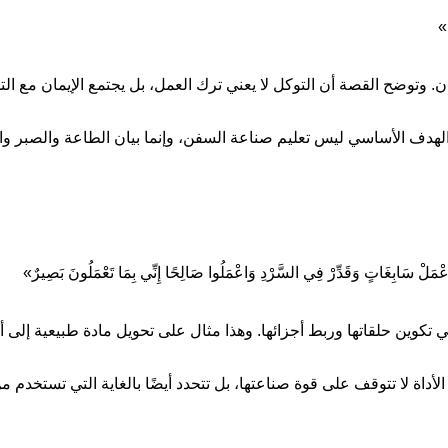
َ»
ن. وتوضح القصة أن التوكل لا يعني ترك العمل، بل يجتمع الإيمان مع ال
الهدف الأساسي ليس تعليم صناعة السفن، وإنما بيان الطاعة والصبر وال
 أَنِ اعْمَلْ سَابِغَاتٍ وَقَدِّرْ فِي السَّرْدِ وَاعْمَلُوا صَالِحًا إِنِّي بِمَا تَعْمَلُونَ بَصِيرٌ»
 تكوين حلقاتها وربط أجزائها. وهذا مثال على تحويل مادة طبيعية إلى أد
أداة لا تتوقف على قوة صناعتها، بل تتحدد أيضًا بالغاية التي تستخدم من