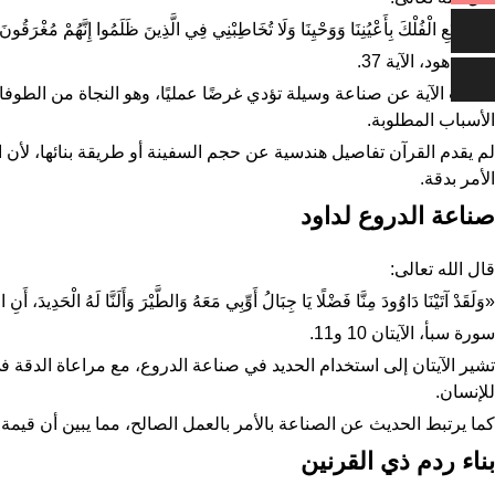
«وَاصْنَعِ الْفُلْكَ بِأَعْيُنِنَا وَوَحْيِنَا وَلَا تُخَاطِبْنِي فِي الَّذِينَ ظَلَمُوا إِنَّهُمْ مُغْرَقُون
سورة هود، الآية 37.
تتحدث الآية عن صناعة وسيلة تؤدي غرضًا عمليًا، وهو النجاة من الطوفا
الأسباب المطلوبة.
لم يقدم القرآن تفاصيل هندسية عن حجم السفينة أو طريقة بنائها، لأن 
الأمر بدقة.
صناعة الدروع لداود
قال الله تعالى:
«وَلَقَدْ آتَيْنَا دَاوُودَ مِنَّا فَضْلًا يَا جِبَالُ أَوِّبِي مَعَهُ وَالطَّيْرَ وَأَلَنَّا لَهُ الْحَدِيدَ،
سورة سبأ، الآيتان 10 و11.
تشير الآيتان إلى استخدام الحديد في صناعة الدروع، مع مراعاة الدقة في
للإنسان.
كما يرتبط الحديث عن الصناعة بالأمر بالعمل الصالح، مما يبين أن قيمة ال
بناء ردم ذي القرنين