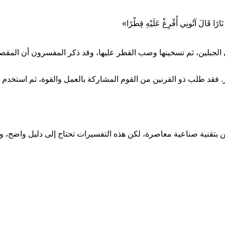
 نَارًا قَالَ آتُونِي أُفْرِغْ عَلَيْهِ قِطْرًا»
ي الجبلين، ثم تسخينها وصب القطر عليها، وقد ذكر المفسرون أن المقص
ر. فقد طلب ذو القرنين من القوم المشاركة بالعمل والقوة، ثم استخدم
ن بتقنية صناعية معاصرة، لكن هذه التفسيرات تحتاج إلى دليل واضح، ول