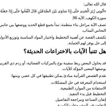
قال الله تعالى:
«آتُونِي زُبَرَ الْحَدِيدِ حَتَّى إِذَا سَاوَى بَيْنَ الصَّدَفَيْنِ قَالَ انْفُخُوا حَتَّى إِذَا جَعَلَهُ
سورة الكهف، الآية 96.
تصف الآية مراحل بناء منظمة، تبدأ بجمع قطع الحديد ووضعها بين جانب
النحاس المذاب.
تكشف القصة عن أهمية التخطيط واختيار المواد المناسبة وتوزيع الأدوا
إلى حل يوفر لهم الحماية.
هل تتنبأ الآيات بالاختراعات الحديثة؟
قد يحاول البعض ربط سفينة نوح بالمركبات الفضائية، أو ردم ذي القرني
بوصفها المعنى المؤكد للآيات.
تقدم القصص القرآنية مبادئ يمكن تطبيقها في كل عصر، ومنها:
استخدام المعرفة في حل المشكلات.
الاستفادة من الموارد الطبيعية.
التخطيط قبل بدء التنفيذ.
إتقان الصناعة ومراجعة التفاصيل.
التعاون في المشروعات الكبيرة.